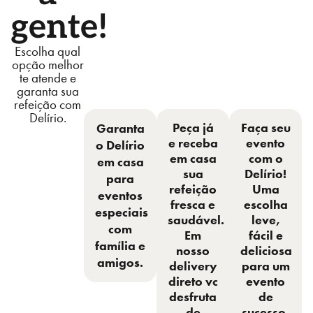
gente!
Escolha qual
opção melhor
te atende e
garanta sua
refeição com
Delírio.
Peça já
Faça seu
Garanta
e receba
evento
o Delírio
em casa
com o
em casa
sua
Delírio!
para
refeição
Uma
eventos
fresca e
escolha
especiais
saudável.
leve,
com
Em
fácil e
família e
nosso
deliciosa
amigos.
delivery
para um
direto vc
evento
desfruta
de
de
sucesso.