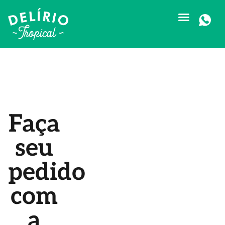
Faça
seu
pedido
com
EVEN
ENCOMENDAS
DELIVERY
a
CORP