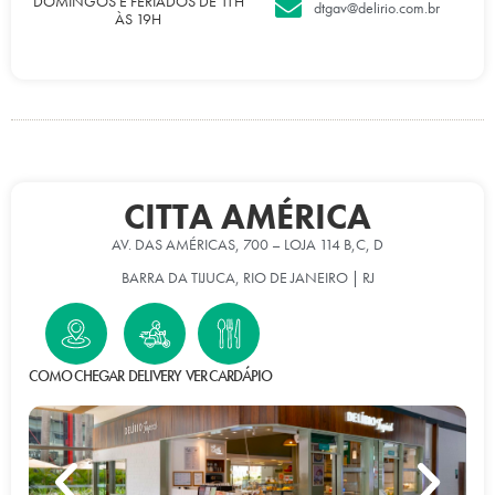
DOMINGOS E FERIADOS DE 11H
dtgav@delirio.com.br
ÀS 19H
CITTA AMÉRICA
AV. DAS AMÉRICAS, 700 – LOJA 114 B,C, D
BARRA DA TIJUCA, RIO DE JANEIRO | RJ
COMO CHEGAR
DELIVERY
VER CARDÁPIO