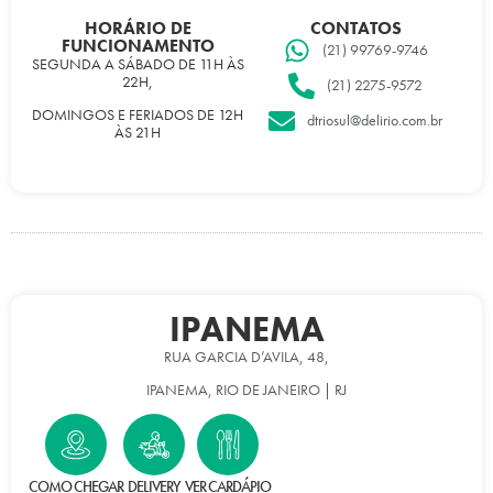
HORÁRIO DE
CONTATOS
FUNCIONAMENTO
(21) 99769-9746
SEGUNDA A SÁBADO DE 11H ÀS
22H,
(21) 2275-9572
DOMINGOS E FERIADOS DE 12H
dtriosul@delirio.com.br
ÀS 21H
IPANEMA
RUA GARCIA D’AVILA, 48,
IPANEMA, RIO DE JANEIRO | RJ
COMO CHEGAR
DELIVERY
VER CARDÁPIO