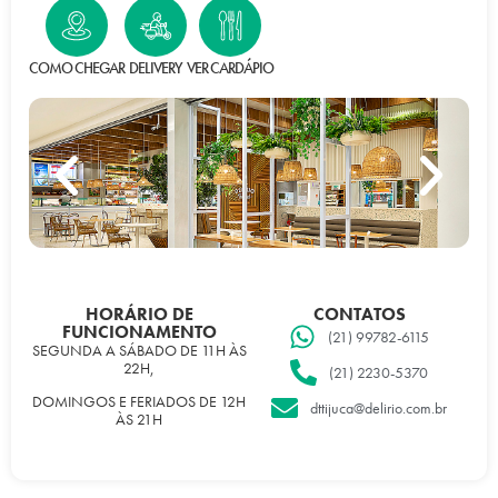
COMO CHEGAR
DELIVERY
VER CARDÁPIO
HORÁRIO DE
CONTATOS
FUNCIONAMENTO
(21) 99782-6115
SEGUNDA A SÁBADO DE 11H ÀS
22H,
(21) 2230-5370
DOMINGOS E FERIADOS DE 12H
dttijuca@delirio.com.br
ÀS 21H