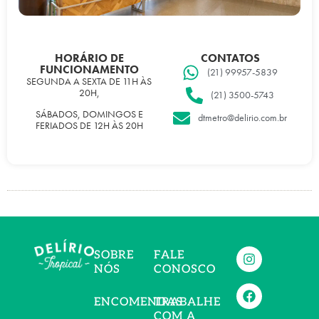
HORÁRIO DE
CONTATOS
FUNCIONAMENTO
(21) 99957-5839
SEGUNDA A SEXTA DE 11H ÀS
20H,
(21) 3500-5743
SÁBADOS, DOMINGOS E
dtmetro@delirio.com.br
FERIADOS DE 12H ÀS 20H
SOBRE
FALE
NÓS
CONOSCO
ENCOMENDAS
TRABALHE
COM A