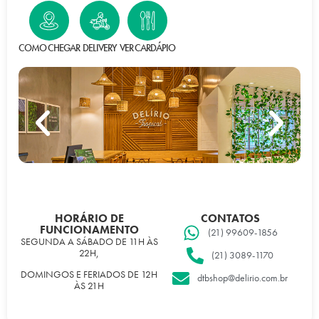
COMO CHEGAR
DELIVERY
VER CARDÁPIO
HORÁRIO DE
CONTATOS
FUNCIONAMENTO
(21) 99609-1856
SEGUNDA A SÁBADO DE 11H ÀS
22H,
(21) 3089-1170
DOMINGOS E FERIADOS DE 12H
dtbshop@delirio.com.br
ÀS 21H